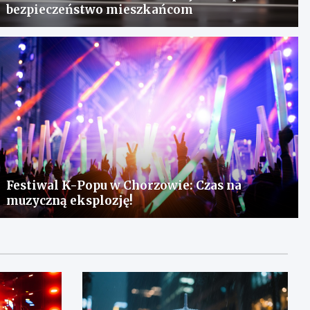
bezpieczeństwo mieszkańcom
Festiwal K-Popu w Chorzowie: Czas na
muzyczną eksplozję!