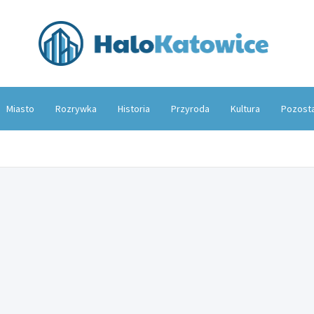
Hal
Miasto
Rozrywka
Historia
Przyroda
Kultura
Pozost