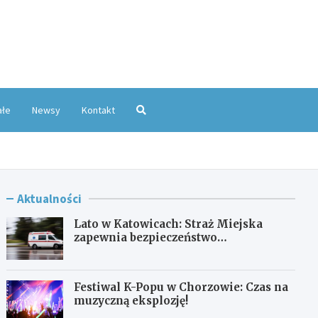
oKatowice.pl
ałe
Newsy
Kontakt
Aktualności
Lato w Katowicach: Straż Miejska
zapewnia bezpieczeństwo
mieszkańcom
Festiwal K-Popu w Chorzowie: Czas na
muzyczną eksplozję!