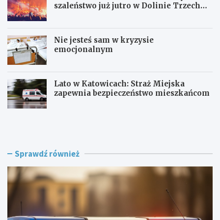
szaleństwo już jutro w Dolinie Trzech
Stawów!
Nie jesteś sam w kryzysie
emocjonalnym
Lato w Katowicach: Straż Miejska
zapewnia bezpieczeństwo mieszkańcom
P
O
o
F
l
F
i
F
c
e
Sprawdź również
j
s
a
t
w
i
R
v
a
a
c
l
i
K
b
a