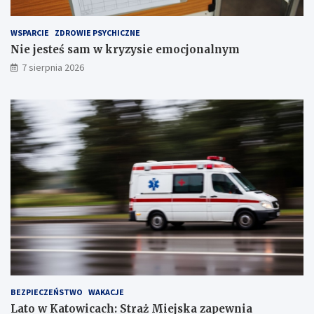
z
e
WSPARCIE
ZDROWIE PSYCHICZNE
c
Nie jesteś sam w kryzysie emocjonalnym
h
S
7 sierpnia 2026
t
a
w
ó
w
!
BEZPIECZEŃSTWO
WAKACJE
Lato w Katowicach: Straż Miejska zapewnia