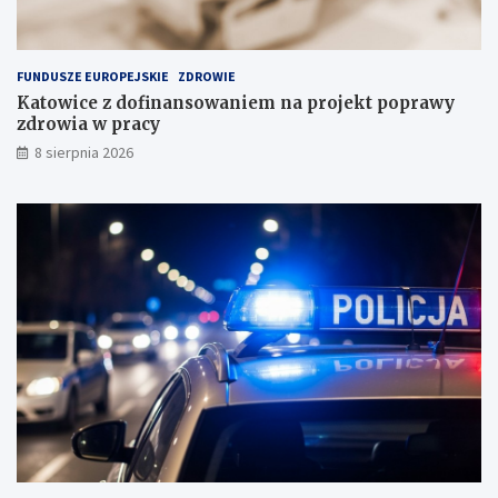
k
c
ł
e
a
FUNDUSZE EUROPEJSKIE
ZDROWIE
d
Katowice z dofinansowaniem na projekt poprawy
o
zdrowia w pracy
w
i
8 sierpnia 2026
s
k
u