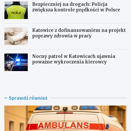
Bezpieczniej na drogach: Policja
zwiększa kontrole prędkości w Polsce
Katowice z dofinansowaniem na projekt
poprawy zdrowia w pracy
Nocny patrol w Katowicach ujawnia
poważne wykroczenia kierowcy
Z
B
a
e
g
z
r
p
o
i
Sprawdź również
ż
e
e
c
n
z
i
n
e
i
w
e