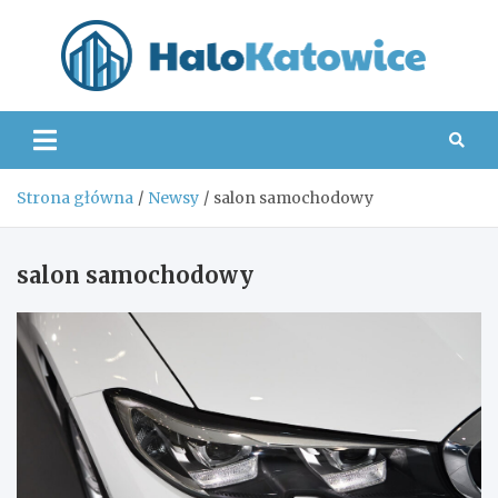
Skip
to
content
Hal
Strona główna
Newsy
salon samochodowy
salon samochodowy