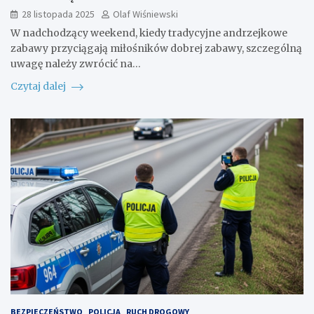
28 listopada 2025
Olaf Wiśniewski
W nadchodzący weekend, kiedy tradycyjne andrzejkowe
zabawy przyciągają miłośników dobrej zabawy, szczególną
uwagę należy zwrócić na…
Czytaj dalej
BEZPIECZEŃSTWO
POLICJA
RUCH DROGOWY