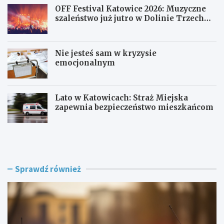
OFF Festival Katowice 2026: Muzyczne
szaleństwo już jutro w Dolinie Trzech
Stawów!
Nie jesteś sam w kryzysie
emocjonalnym
Lato w Katowicach: Straż Miejska
zapewnia bezpieczeństwo mieszkańcom
P
O
o
F
l
F
i
F
c
e
Sprawdź również
j
s
a
t
w
i
R
v
a
a
c
l