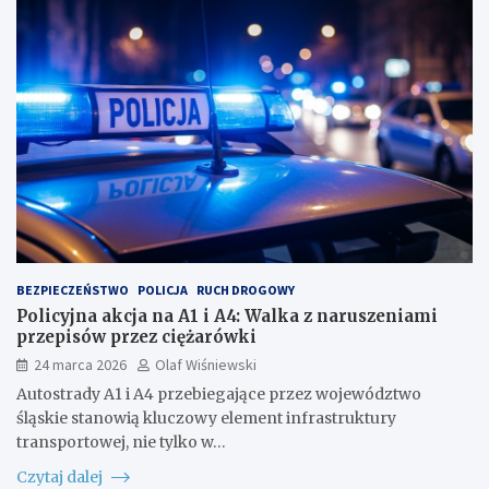
BEZPIECZEŃSTWO
POLICJA
RUCH DROGOWY
Policyjna akcja na A1 i A4: Walka z naruszeniami
przepisów przez ciężarówki
24 marca 2026
Olaf Wiśniewski
Autostrady A1 i A4 przebiegające przez województwo
śląskie stanowią kluczowy element infrastruktury
transportowej, nie tylko w…
Czytaj dalej