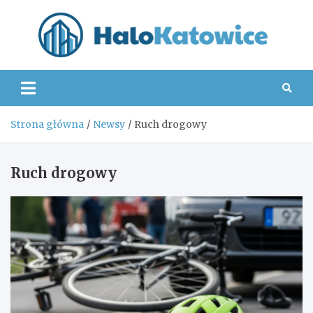
Skip
to
content
Hal
Strona główna
Newsy
Ruch drogowy
Ruch drogowy