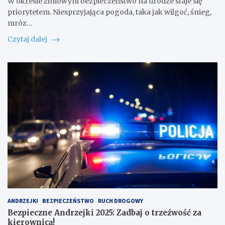
W okresie zimowym bezpieczeństwo na drodze staje się
priorytetem. Niesprzyjająca pogoda, taka jak wilgoć, śnieg,
mróz…
Czytaj dalej
ANDRZEJKI
BEZPIECZEŃSTWO
RUCH DROGOWY
Bezpieczne Andrzejki 2025: Zadbaj o trzeźwość za
kierownicą!