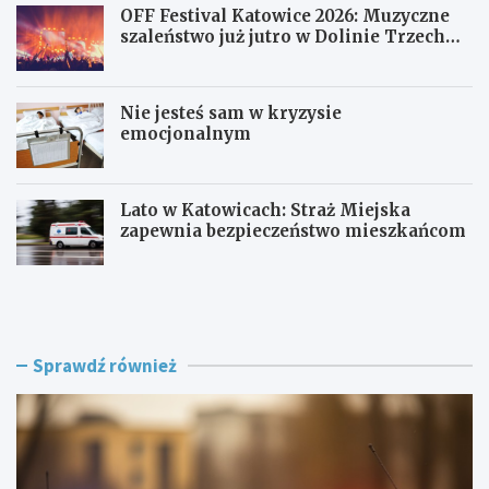
OFF Festival Katowice 2026: Muzyczne
szaleństwo już jutro w Dolinie Trzech
Stawów!
Nie jesteś sam w kryzysie
emocjonalnym
Lato w Katowicach: Straż Miejska
zapewnia bezpieczeństwo mieszkańcom
P
O
o
F
l
F
i
F
c
e
Sprawdź również
j
s
a
t
w
i
R
v
a
a
c
l