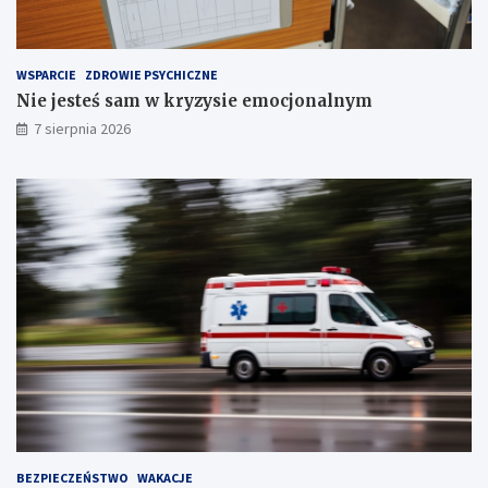
r
z
e
WSPARCIE
ZDROWIE PSYCHICZNE
c
Nie jesteś sam w kryzysie emocjonalnym
h
S
7 sierpnia 2026
t
a
w
ó
w
!
BEZPIECZEŃSTWO
WAKACJE