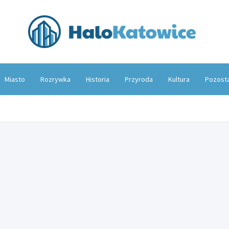
Hal
Miasto
Rozrywka
Historia
Przyroda
Kultura
Pozost