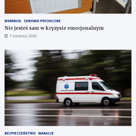
r
z
e
WSPARCIE
ZDROWIE PSYCHICZNE
c
Nie jesteś sam w kryzysie emocjonalnym
h
S
7 sierpnia 2026
t
a
w
ó
w
!
BEZPIECZEŃSTWO
WAKACJE