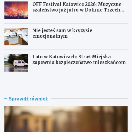
OFF Festival Katowice 2026: Muzyczne
szaleństwo już jutro w Dolinie Trzech
Stawów!
Nie jesteś sam w kryzysie
emocjonalnym
Lato w Katowicach: Straż Miejska
zapewnia bezpieczeństwo mieszkańcom
P
O
o
F
l
F
i
F
c
e
Sprawdź również
j
s
a
t
w
i
R
v
a
a
c
l