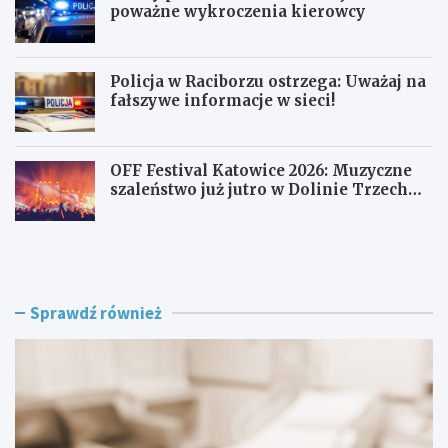
poważne wykroczenia kierowcy
Policja w Raciborzu ostrzega: Uważaj na
fałszywe informacje w sieci!
OFF Festival Katowice 2026: Muzyczne
szaleństwo już jutro w Dolinie Trzech
Stawów!
K
N
a
o
t
c
o
n
w
y
Sprawdź również
i
p
c
a
e
t
z
r
d
o
o
l
f
w
i
K