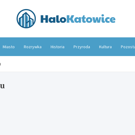
Hal
Miasto
Rozrywka
Historia
Przyroda
Kultura
Pozost
u
zu