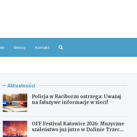
oKatowice.pl
ałe
Newsy
Kontakt
Aktualności
Policja w Raciborzu ostrzega: Uważaj
na fałszywe informacje w sieci!
OFF Festival Katowice 2026: Muzyczne
szaleństwo już jutro w Dolinie Trzech
Stawów!