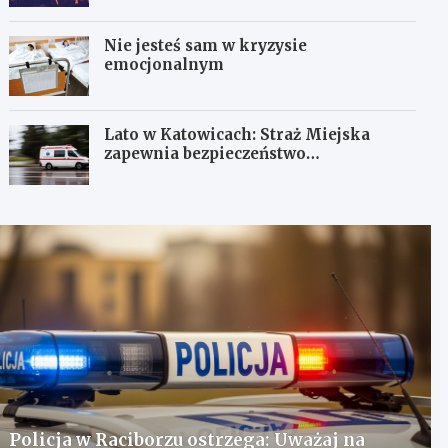
Nie jesteś sam w kryzysie
emocjonalnym
Lato w Katowicach: Straż Miejska
zapewnia bezpieczeństwo
mieszkańcom
Policja w Raciborzu ostrzega: Uważaj na