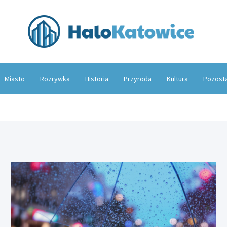
Hal
Miasto
Rozrywka
Historia
Przyroda
Kultura
Pozost