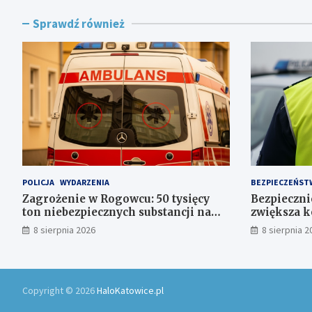
Sprawdź również
POLICJA
WYDARZENIA
BEZPIECZEŃST
Zagrożenie w Rogowcu: 50 tysięcy
Bezpiecznie
ton niebezpiecznych substancji na
zwiększa k
składowisku
Polsce
8 sierpnia 2026
8 sierpnia 2
Copyright © 2026
HaloKatowice.pl