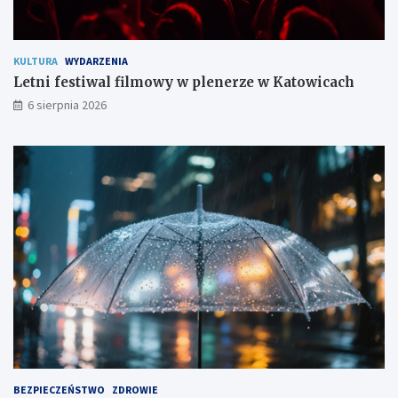
o
m
KULTURA
WYDARZENIA
Letni festiwal filmowy w plenerze w Katowicach
6 sierpnia 2026
BEZPIECZEŃSTWO
ZDROWIE