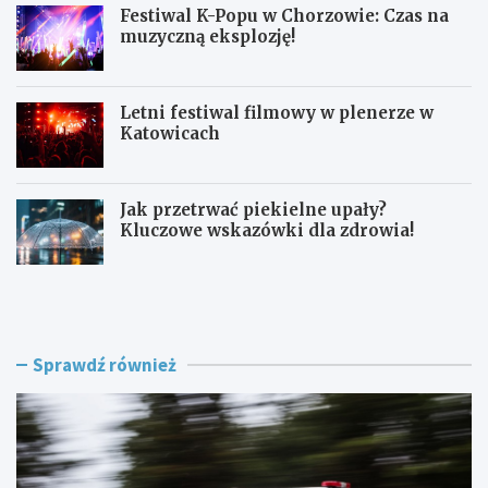
Festiwal K-Popu w Chorzowie: Czas na
muzyczną eksplozję!
Letni festiwal filmowy w plenerze w
Katowicach
Jak przetrwać piekielne upały?
Kluczowe wskazówki dla zdrowia!
L
F
a
e
t
s
o
t
w
i
Sprawdź również
K
w
a
a
t
l
o
K
w
-
i
P