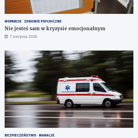
r
z
e
WSPARCIE
ZDROWIE PSYCHICZNE
c
Nie jesteś sam w kryzysie emocjonalnym
h
S
7 sierpnia 2026
t
a
w
ó
w
!
BEZPIECZEŃSTWO
WAKACJE