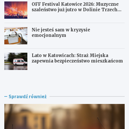
OFF Festival Katowice 2026: Muzyczne
szaleństwo już jutro w Dolinie Trzech
Stawów!
Nie jesteś sam w kryzysie
emocjonalnym
Lato w Katowicach: Straż Miejska
zapewnia bezpieczeństwo mieszkańcom
P
O
o
F
l
F
i
F
c
e
Sprawdź również
j
s
a
t
w
i
R
v
a
a
c
l