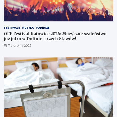
ł
e
s
ń
z
s
y
t
w
w
e
o
FESTIWALE
MUZYKA
PODRÓŻE
i
j
OFF Festival Katowice 2026: Muzyczne szaleństwo
n
u
już jutro w Dolinie Trzech Stawów!
f
ż
7 sierpnia 2026
o
j
r
u
m
t
a
r
c
o
j
w
e
D
w
o
s
l
i
i
e
n
c
i
i
e
!
T
r