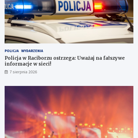
o
t
r
o
z
w
u
i
o
c
s
e
t
2
r
0
POLICJA
WYDARZENIA
z
2
e
6
Policja w Raciborzu ostrzega: Uważaj na fałszywe
g
:
informacje w sieci!
a
M
7 sierpnia 2026
:
u
U
z
w
y
a
c
ż
z
a
n
j
e
n
s
a
z
f
a
a
l