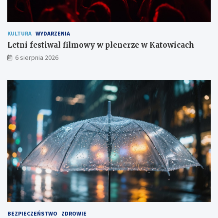
o
m
KULTURA
WYDARZENIA
Letni festiwal filmowy w plenerze w Katowicach
6 sierpnia 2026
BEZPIECZEŃSTWO
ZDROWIE