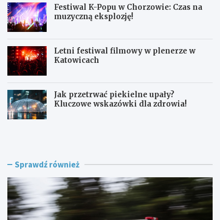
Festiwal K-Popu w Chorzowie: Czas na
muzyczną eksplozję!
Letni festiwal filmowy w plenerze w
Katowicach
Jak przetrwać piekielne upały?
Kluczowe wskazówki dla zdrowia!
L
F
a
e
t
s
o
t
w
i
Sprawdź również
K
w
a
a
t
l
o
K
w
-
i
P