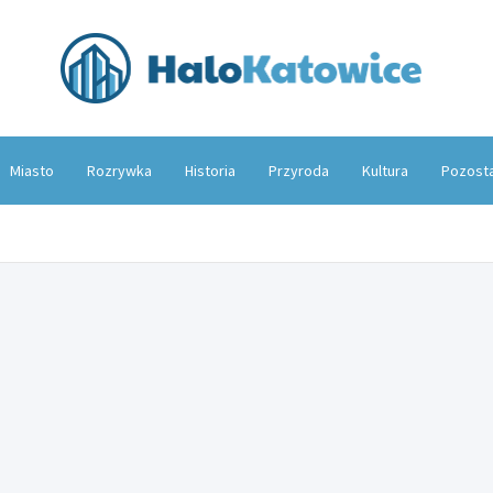
Hal
Miasto
Rozrywka
Historia
Przyroda
Kultura
Pozost