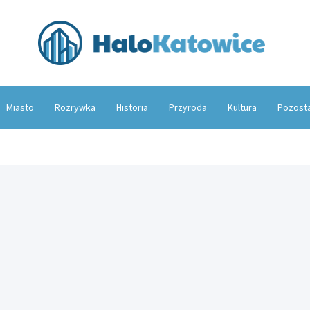
Hal
Miasto
Rozrywka
Historia
Przyroda
Kultura
Pozost