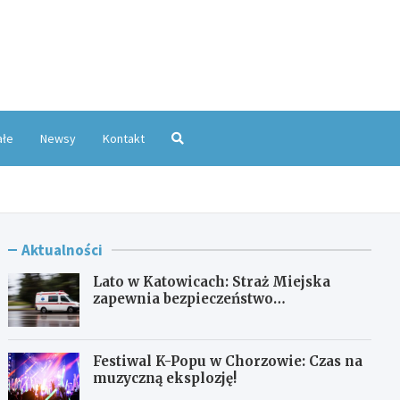
oKatowice.pl
ałe
Newsy
Kontakt
Aktualności
Lato w Katowicach: Straż Miejska
zapewnia bezpieczeństwo
mieszkańcom
Festiwal K-Popu w Chorzowie: Czas na
muzyczną eksplozję!