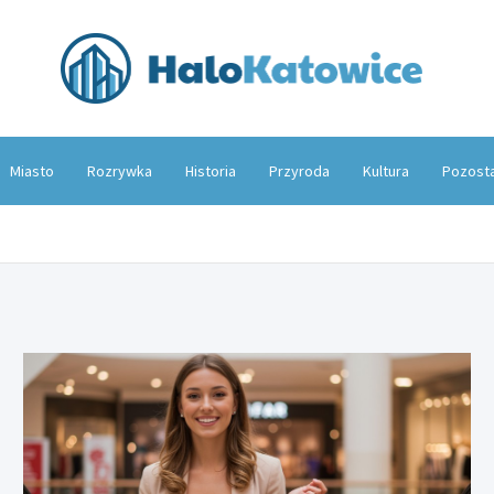
Hal
Miasto
Rozrywka
Historia
Przyroda
Kultura
Pozost