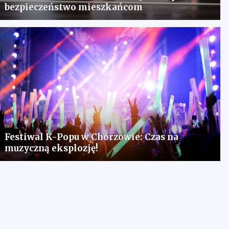
bezpieczeństwo mieszkańcom
Festiwal K-Popu w Chorzowie: Czas na
muzyczną eksplozję!