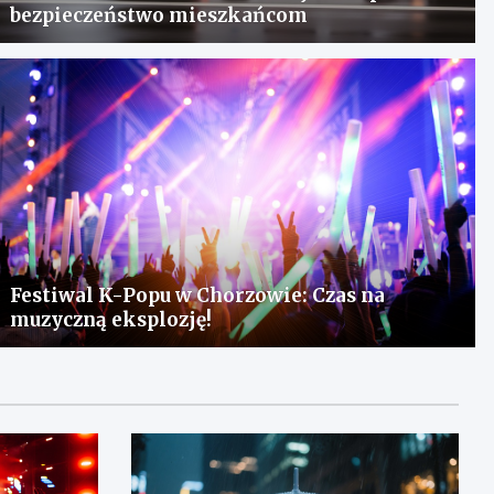
bezpieczeństwo mieszkańcom
Festiwal K-Popu w Chorzowie: Czas na
muzyczną eksplozję!