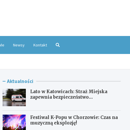
oKatowice.pl
ałe
Newsy
Kontakt
Aktualności
Lato w Katowicach: Straż Miejska
zapewnia bezpieczeństwo
mieszkańcom
Festiwal K-Popu w Chorzowie: Czas na
muzyczną eksplozję!