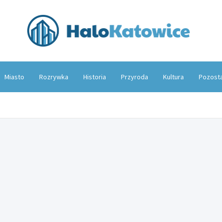
Hal
Miasto
Rozrywka
Historia
Przyroda
Kultura
Pozost