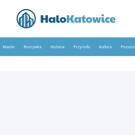
Hal
Miasto
Rozrywka
Historia
Przyroda
Kultura
Pozost