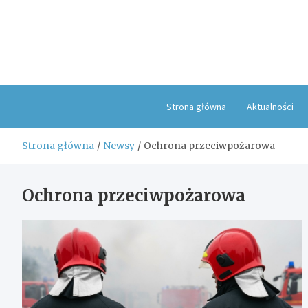
Skip
to
content
Strona główna
Aktualności
Strona główna
Newsy
Ochrona przeciwpożarowa
Ochrona przeciwpożarowa