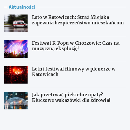
Aktualności
Lato w Katowicach: Straż Miejska
zapewnia bezpieczeństwo mieszkańcom
Festiwal K-Popu w Chorzowie: Czas na
muzyczną eksplozję!
Letni festiwal filmowy w plenerze w
Katowicach
Jak przetrwać piekielne upały?
Kluczowe wskazówki dla zdrowia!
L
F
a
e
t
s
o
t