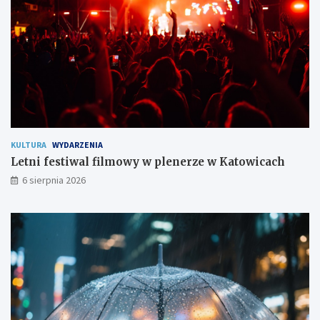
e
s
z
k
a
ń
c
o
m
KULTURA
WYDARZENIA
Letni festiwal filmowy w plenerze w Katowicach
6 sierpnia 2026