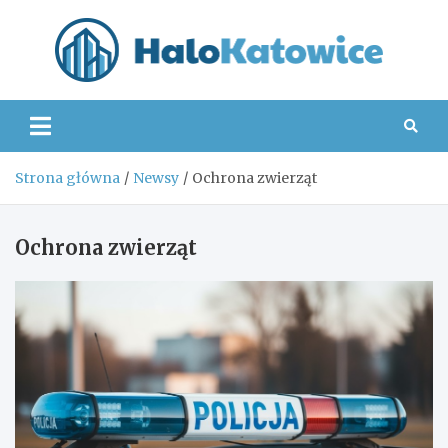
Skip
to
content
Hal
Strona główna
Newsy
Ochrona zwierząt
Ochrona zwierząt