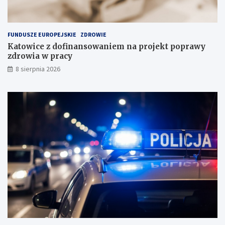
k
c
ł
e
a
FUNDUSZE EUROPEJSKIE
ZDROWIE
d
Katowice z dofinansowaniem na projekt poprawy
o
zdrowia w pracy
w
i
8 sierpnia 2026
s
k
u