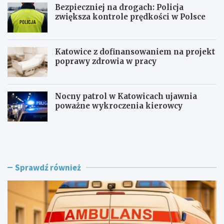
Bezpieczniej na drogach: Policja
zwiększa kontrole prędkości w Polsce
Katowice z dofinansowaniem na projekt
poprawy zdrowia w pracy
Nocny patrol w Katowicach ujawnia
poważne wykroczenia kierowcy
Z
B
a
e
g
z
r
p
o
i
Sprawdź również
ż
e
e
c
n
z
i
n
e
i
w
e