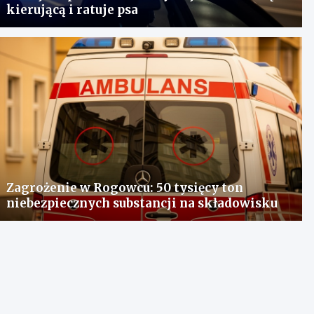
kierującą i ratuje psa
Zagrożenie w Rogowcu: 50 tysięcy ton
niebezpiecznych substancji na składowisku