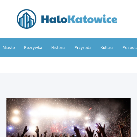
Hal
Miasto
Rozrywka
Historia
Przyroda
Kultura
Pozost