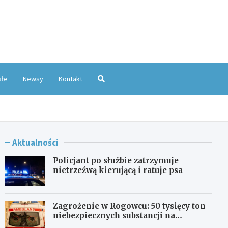
oKatowice.pl
ałe
Newsy
Kontakt
Aktualności
Policjant po służbie zatrzymuje
nietrzeźwą kierującą i ratuje psa
Zagrożenie w Rogowcu: 50 tysięcy ton
niebezpiecznych substancji na
składowisku