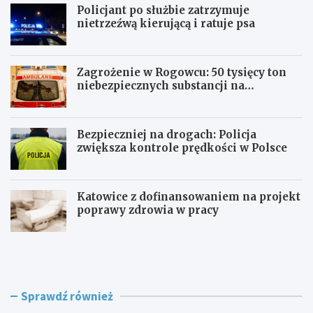
Policjant po służbie zatrzymuje
nietrzeźwą kierującą i ratuje psa
Zagrożenie w Rogowcu: 50 tysięcy ton
niebezpiecznych substancji na
składowisku
Bezpieczniej na drogach: Policja
zwiększa kontrole prędkości w Polsce
Katowice z dofinansowaniem na projekt
poprawy zdrowia w pracy
P
Z
o
a
l
g
i
r
c
o
Sprawdź również
j
ż
a
e