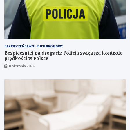
p
j
s
i
a
n
a
s
k
ł
a
BEZPIECZEŃSTWO
RUCH DROGOWY
d
Bezpieczniej na drogach: Policja zwiększa kontrole
o
prędkości w Polsce
w
i
8 sierpnia 2026
s
k
u