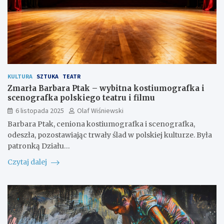
KULTURA
SZTUKA
TEATR
Zmarła Barbara Ptak – wybitna kostiumografka i
scenografka polskiego teatru i filmu
6 listopada 2025
Olaf Wiśniewski
Barbara Ptak, ceniona kostiumografka i scenografka,
odeszła, pozostawiając trwały ślad w polskiej kulturze. Była
patronką Działu…
Czytaj dalej