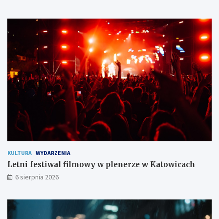
s
j
t
ę
w
!
o
m
i
e
s
z
k
a
ń
c
o
m
KULTURA
WYDARZENIA
Letni festiwal filmowy w plenerze w Katowicach
6 sierpnia 2026