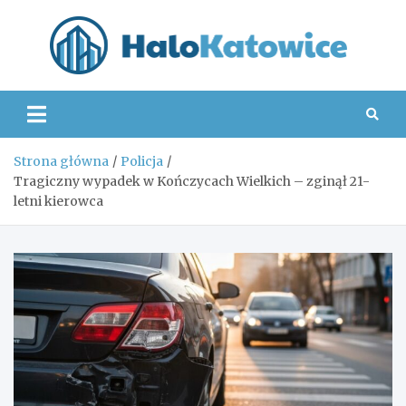
Skip
to
content
Hal
Strona główna
Policja
Tragiczny wypadek w Kończycach Wielkich – zginął 21-
letni kierowca