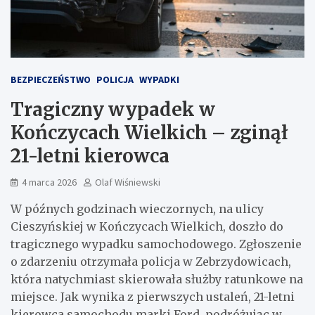
BEZPIECZEŃSTWO
POLICJA
WYPADKI
Tragiczny wypadek w
Kończycach Wielkich – zginął
21-letni kierowca
4 marca 2026
Olaf Wiśniewski
W późnych godzinach wieczornych, na ulicy
Cieszyńskiej w Kończycach Wielkich, doszło do
tragicznego wypadku samochodowego. Zgłoszenie
o zdarzeniu otrzymała policja w Zebrzydowicach,
która natychmiast skierowała służby ratunkowe na
miejsce. Jak wynika z pierwszych ustaleń, 21-letni
kierowca samochodu marki Ford, podróżując w