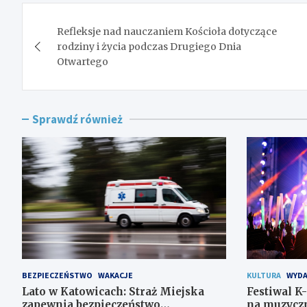
Nawigacja
Refleksje nad nauczaniem Kościoła dotyczące
wpisu
rodziny i życia podczas Drugiego Dnia
Otwartego
Sprawdź również
BEZPIECZEŃSTWO
WAKACJE
KULTURA
WYDA
Lato w Katowicach: Straż Miejska
Festiwal K
zapewnia bezpieczeństwo
na muzyczn