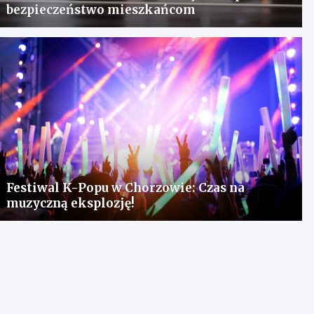
bezpieczeństwo mieszkańcom
Festiwal K-Popu w Chorzowie: Czas na
muzyczną eksplozję!