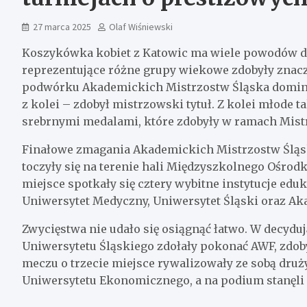
27 marca 2025
Olaf Wiśniewski
Koszykówka kobiet z Katowic ma wiele powodów do
reprezentujące różne grupy wiekowe zdobyły znac
podwórku Akademickich Mistrzostw Śląska dominuje
z kolei – zdobył mistrzowski tytuł. Z kolei młode
srebrnymi medalami, które zdobyły w ramach Mistrz
Finałowe zmagania Akademickich Mistrzostw Śląsk
toczyły się na terenie hali Międzyszkolnego Ośro
miejsce spotkały się cztery wybitne instytucje edu
Uniwersytet Medyczny, Uniwersytet Śląski oraz A
Zwycięstwa nie udało się osiągnąć łatwo. W decyd
Uniwersytetu Śląskiego zdołały pokonać AWF, zdoby
meczu o trzecie miejsce rywalizowały ze sobą dru
Uniwersytetu Ekonomicznego, a na podium stanęli