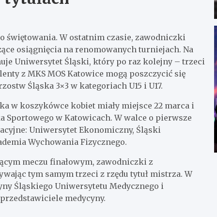
 świętowania. W ostatnim czasie, zawodniczki
zące osiągnięcia na renomowanych turniejach. Na
 Uniwersytet Śląski, który po raz kolejny – trzeci
 talenty z MKS MOS Katowice mogą poszczycić się
ostw Śląska 3×3 w kategoriach U15 i U17.
a w koszykówce kobiet miały miejsce 22 marca i
dka Sportowego w Katowicach. W walce o pierwsze
kacyjne: Uniwersytet Ekonomiczny, Śląski
kademia Wychowania Fizycznego.
ującym meczu finałowym, zawodniczki z
wając tym samym trzeci z rzędu tytuł mistrza. W
żyny Śląskiego Uniwersytetu Medycznego i
 przedstawiciele medycyny.