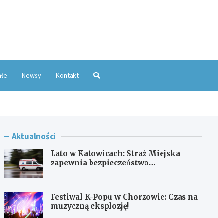
oKatowice.pl
ałe
Newsy
Kontakt
Aktualności
Lato w Katowicach: Straż Miejska
zapewnia bezpieczeństwo
mieszkańcom
Festiwal K-Popu w Chorzowie: Czas na
muzyczną eksplozję!