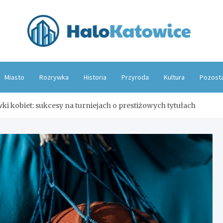
Hal
Miasto
Rozrywka
Historia
Przyroda
Kultura
Pozost
i kobiet: sukcesy na turniejach o prestiżowych tytułach