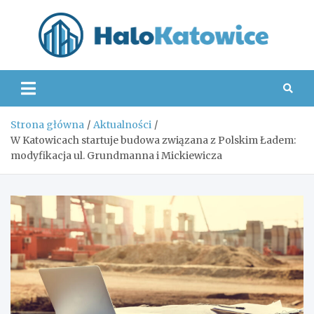
Skip
to
content
Hal
Strona główna
Aktualności
W Katowicach startuje budowa związana z Polskim Ładem:
modyfikacja ul. Grundmanna i Mickiewicza