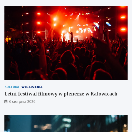
t
ę
w
!
o
m
i
e
s
z
k
a
ń
c
o
m
KULTURA
WYDARZENIA
Letni festiwal filmowy w plenerze w Katowicach
6 sierpnia 2026