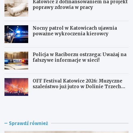
Katowice z dofinansowaniem na projekt
poprawy zdrowia w pracy
Nocny patrol w Katowicach ujawnia
poważne wykroczenia kierowcy
Policja w Raciborzu ostrzega: Uważaj na
fałszywe informacje w sieci!
OFF Festival Katowice 2026: Muzyczne
szaleństwo już jutro w Dolinie Trzech
Stawów!
K
N
a
o
t
c
o
n
w
y
Sprawdź również
i
p
c
a