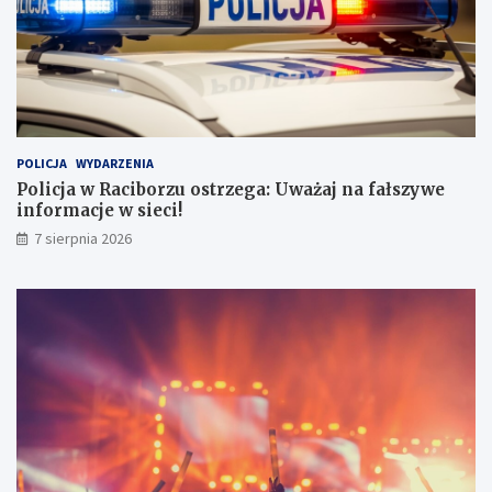
y
POLICJA
WYDARZENIA
Policja w Raciborzu ostrzega: Uważaj na fałszywe
informacje w sieci!
7 sierpnia 2026