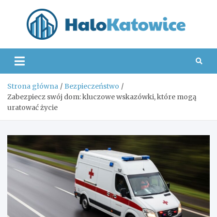
Skip
to
content
Hal
Strona główna
Bezpieczeństwo
Zabezpiecz swój dom: kluczowe wskazówki, które mogą
uratować życie