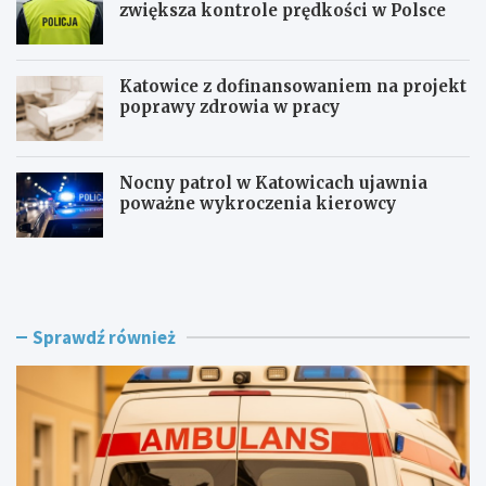
zwiększa kontrole prędkości w Polsce
Katowice z dofinansowaniem na projekt
poprawy zdrowia w pracy
Nocny patrol w Katowicach ujawnia
poważne wykroczenia kierowcy
Z
B
a
e
g
z
r
p
o
i
Sprawdź również
ż
e
e
c
n
z
i
n
e
i
w
e
R
j
o
n