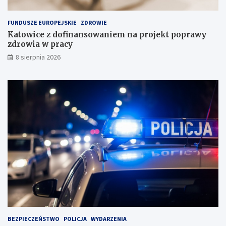
ł
e
a
FUNDUSZE EUROPEJSKIE
ZDROWIE
d
Katowice z dofinansowaniem na projekt poprawy
o
zdrowia w pracy
w
i
8 sierpnia 2026
s
k
u
BEZPIECZEŃSTWO
POLICJA
WYDARZENIA