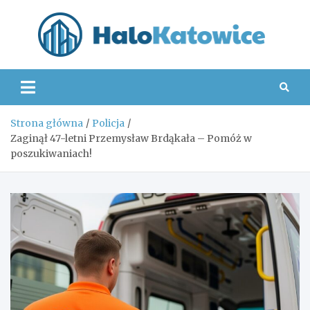
Skip
to
content
Hal
Strona główna
Policja
Zaginął 47-letni Przemysław Brdąkała – Pomóż w
poszukiwaniach!