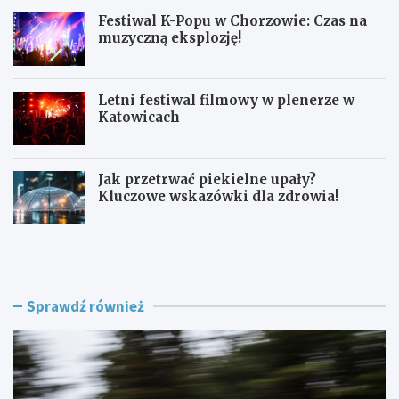
Festiwal K-Popu w Chorzowie: Czas na
muzyczną eksplozję!
Letni festiwal filmowy w plenerze w
Katowicach
Jak przetrwać piekielne upały?
Kluczowe wskazówki dla zdrowia!
L
F
a
e
t
s
o
t
w
i
Sprawdź również
K
w
a
a
t
l
o
K
w
-
i
P