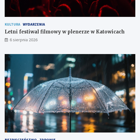
c
o
m
KULTURA
WYDARZENIA
Letni festiwal filmowy w plenerze w Katowicach
6 sierpnia 2026
BEZPIECZEŃSTWO
ZDROWIE