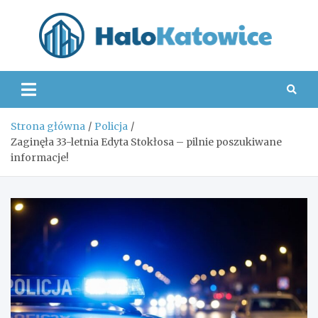
Skip
to
content
Hal
Strona główna
Policja
Zaginęła 33-letnia Edyta Stokłosa – pilnie poszukiwane
informacje!