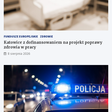
i
P
n
o
a
l
s
s
k
c
ł
e
a
FUNDUSZE EUROPEJSKIE
ZDROWIE
d
Katowice z dofinansowaniem na projekt poprawy
o
zdrowia w pracy
w
i
8 sierpnia 2026
s
k
u