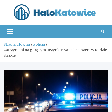
Skip
to
content
Hal
Strona główna
Policja
Zatrzymani na gorącym uczynku: Napad z nożem w Rudzie
Śląskiej