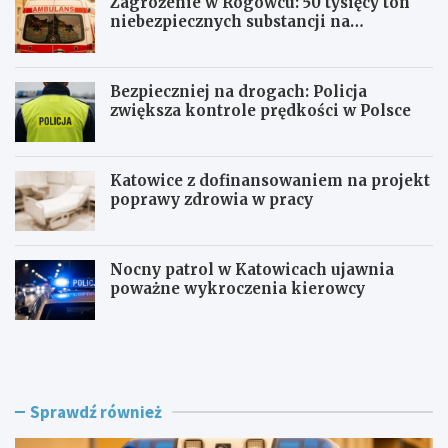
Zagrożenie w Rogowcu: 50 tysięcy ton
niebezpiecznych substancji na
składowisku
Bezpieczniej na drogach: Policja
zwiększa kontrole prędkości w Polsce
Katowice z dofinansowaniem na projekt
poprawy zdrowia w pracy
Nocny patrol w Katowicach ujawnia
poważne wykroczenia kierowcy
Z
B
a
e
g
z
r
p
o
i
Sprawdź również
ż
e
e
c