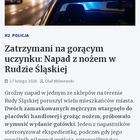
H2
POLICJA
Zatrzymani na gorącym
uczynku: Napad z nożem w
Rudzie Śląskiej
17 lutego 2026
Olaf Wiśniewski
Groźny napad w jednym ze sklepów na terenie
Rudy Śląskiej poruszył wielu mieszkańców miasta.
Dwóch zamaskowanych mężczyzn wtargnęło do
placówki handlowej i grożąc nożem, próbowało
wymusić wydanie gotówki
. Jeden z napastników
sterroryzował ekspedientkę, podczas gdy jego
wspólnik pilnował wyjścia, uniemożliwiając