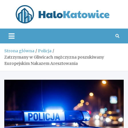
Skip
to
content
Hal
Strona główna
Policja
Zatrzymany w Gliwicach mężczyzna poszukiwany
Europejskim Nakazem Aresztowania