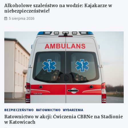
k
b
Alkoholowe szaleństwo na wodzie: Kajakarze w
i
e
niebezpieczeństwie!
d
z
5 sierpnia 2026
l
p
a
i
z
e
d
c
r
z
o
e
w
ń
i
s
a
t
!
w
i
e
!
BEZPIECZEŃSTWO
RATOWNICTWO
WYDARZENIA
Ratownictwo w akcji: Ćwiczenia CBRNe na Stadionie
w Katowicach