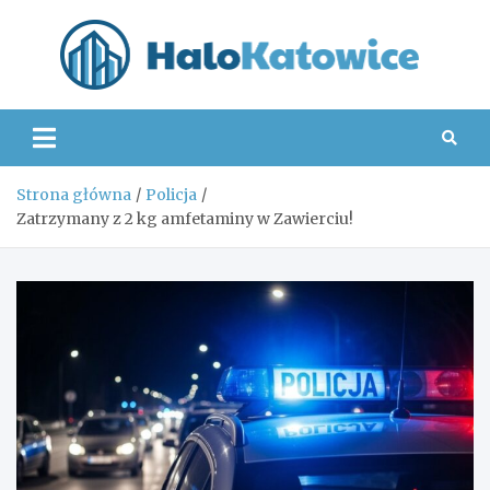
Skip
to
content
Hal
Strona główna
Policja
Zatrzymany z 2 kg amfetaminy w Zawierciu!