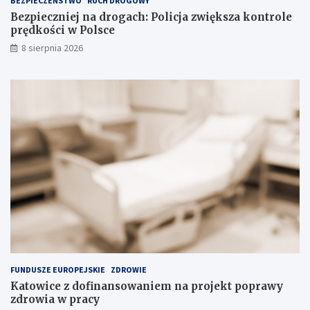
BEZPIECZEŃSTWO
RUCH DROGOWY
d
Bezpieczniej na drogach: Policja zwiększa kontrole
o
prędkości w Polsce
w
i
8 sierpnia 2026
s
k
u
FUNDUSZE EUROPEJSKIE
ZDROWIE
Katowice z dofinansowaniem na projekt poprawy
zdrowia w pracy