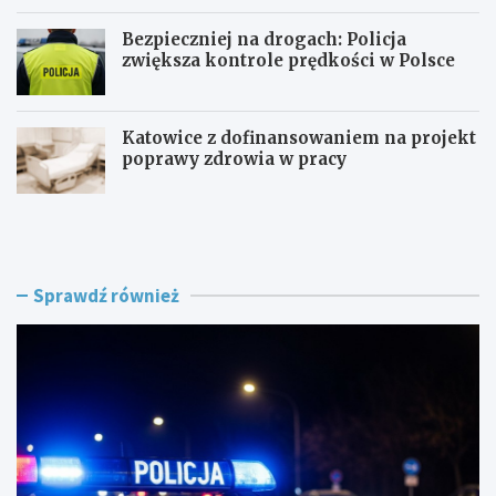
Bezpieczniej na drogach: Policja
zwiększa kontrole prędkości w Polsce
Katowice z dofinansowaniem na projekt
poprawy zdrowia w pracy
P
Z
o
a
l
g
i
r
c
o
Sprawdź również
j
ż
a
e
n
n
t
i
p
e
o
w
s
R
ł
o
u
g
ż
o