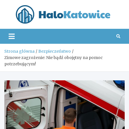
Skip
to
content
Hal
Strona główna
Bezpieczeństwo
Zimowe zagrożenie: Nie bądź obojętny na pomoc
potrzebującym!