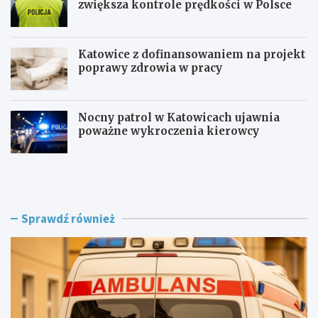
zwiększa kontrole prędkości w Polsce
Katowice z dofinansowaniem na projekt
poprawy zdrowia w pracy
Nocny patrol w Katowicach ujawnia
poważne wykroczenia kierowcy
Z
B
a
e
g
z
r
p
o
i
Sprawdź również
ż
e
e
c
n
z
i
n
e
i
w
e
R
j
o
n