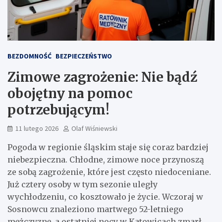
BEZDOMNOŚĆ
BEZPIECZEŃSTWO
Zimowe zagrożenie: Nie bądź
obojętny na pomoc
potrzebującym!
11 lutego 2026
Olaf Wiśniewski
Pogoda w regionie śląskim staje się coraz bardziej
niebezpieczna. Chłodne, zimowe noce przynoszą
ze sobą zagrożenie, które jest często niedoceniane.
Już cztery osoby w tym sezonie uległy
wychłodzeniu, co kosztowało je życie. Wczoraj w
Sosnowcu znaleziono martwego 52-letniego
mężczyznę, a ostatniej nocy w Katowicach zmarł