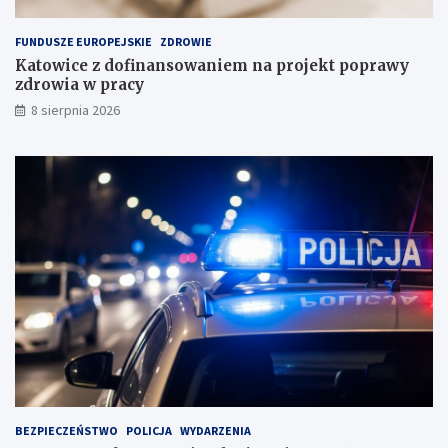
ł
e
a
FUNDUSZE EUROPEJSKIE
ZDROWIE
d
Katowice z dofinansowaniem na projekt poprawy
o
zdrowia w pracy
w
i
8 sierpnia 2026
s
k
u
BEZPIECZEŃSTWO
POLICJA
WYDARZENIA