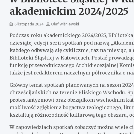
akademickim 2024/2025
6 listopada 2024
Olaf Wiśniewski
Podczas roku akademickiego 2024/2025, Biblioteka 
dziesiątej edycji serii spotkań pod nazwą „Akade
każdego odbywają się cyklicznie, raz na miesiąc, a
Biblioteki Śląskiej w Katowicach. Postać prowadząc
funkcję przewodniczącego Archidiecezjalnej Komis
także jest redaktorem naczelnym półrocznika o na
Główny temat spotkań planowanych na sezon 2024/2
chrześcijańskich na terenie Bliskiego Wschodu. S
protestantyzmowi oraz obrządkom wschodnim katol
możliwość zgłębienia bogactwa teologicznego, litur
kształtują różnorodność kulturową tego obszaru, o
W zapowiedziach spotkań zobaczyć można wiele ci