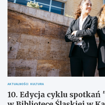
AKTUALNOŚCI
KULTURA
10. Edycja cyklu spotka
w Bibliotece Śląskiej w K