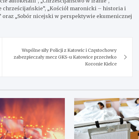
cie autokefalii”, „Chrześcijaństwo w Iranie”,
chrześcijańskie”, „Kościół maronicki – historia i
ie” oraz „Sobór nicejski w perspektywie ekumenicznej
Wspólne siły Policji z Katowic i Częstochowy
zabezpieczały mecz GKS-u Katowice przeciwko
Koronie Kielce