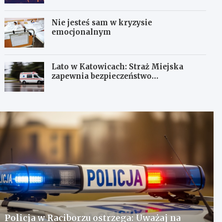
Nie jesteś sam w kryzysie
emocjonalnym
Lato w Katowicach: Straż Miejska
zapewnia bezpieczeństwo
mieszkańcom
Policja w Raciborzu ostrzega: Uważaj na