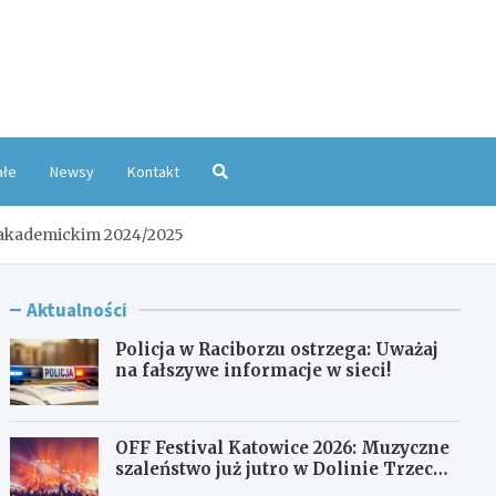
oKatowice.pl
ałe
Newsy
Kontakt
u akademickim 2024/2025
Aktualności
Policja w Raciborzu ostrzega: Uważaj
na fałszywe informacje w sieci!
OFF Festival Katowice 2026: Muzyczne
szaleństwo już jutro w Dolinie Trzech
Stawów!