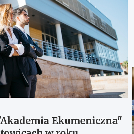
ń "Akademia Ekumeniczna"
atowicach w roku