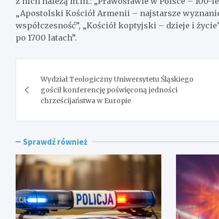
z nich należą m.in.: „Prawosławie w Polsce – 100-le
„Apostolski Kościół Armenii – najstarsze wyznanie 
współczesność”, „Kościół koptyjski – dzieje i życ
po 1700 latach”.
Nawigacja
Wydział Teologiczny Uniwersytetu Śląskiego
wpisu
gościł konferencję poświęconą jedności
chrześcijaństwa w Europie
Sprawdź również