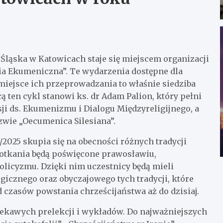
Śląska w Katowicach staje się miejscem organizacji
mia Ekumeniczna”. Te wydarzenia dostępne dla
 miejsce ich przeprowadzania to właśnie siedziba
ą ten cykl stanowi ks. dr Adam Palion, który pełni
ji ds. Ekumenizmu i Dialogu Międzyreligijnego, a
zwie „Oecumenica Silesiana”.
025 skupia się na obecności różnych tradycji
potkania będą poświęcone prawosławiu,
icyzmu. Dzięki nim uczestnicy będą mieli
gicznego oraz obyczajowego tych tradycji, które
d czasów powstania chrześcijaństwa aż do dzisiaj.
ekawych prelekcji i wykładów. Do najważniejszych