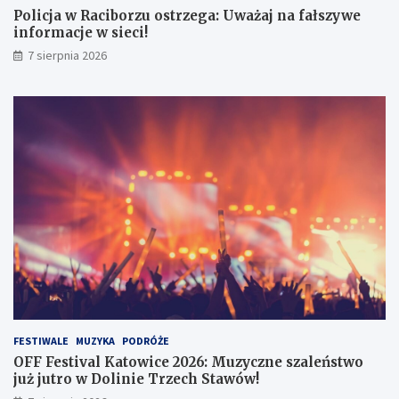
e
6
Policja w Raciborzu ostrzega: Uważaj na fałszywe
g
:
informacje w sieci!
a
M
7 sierpnia 2026
:
u
U
z
w
y
a
c
ż
z
a
n
j
e
n
s
a
z
f
a
a
l
ł
e
s
ń
z
s
y
t
w
w
e
o
FESTIWALE
MUZYKA
PODRÓŻE
i
j
OFF Festival Katowice 2026: Muzyczne szaleństwo
n
u
już jutro w Dolinie Trzech Stawów!
f
ż