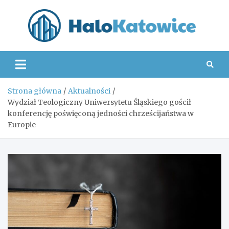
Skip
to
content
Hal
Strona główna
Aktualności
Wydział Teologiczny Uniwersytetu Śląskiego gościł
konferencję poświęconą jedności chrześcijaństwa w
Europie