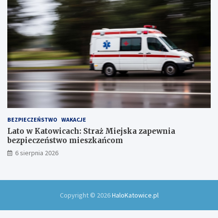
w
!
BEZPIECZEŃSTWO
WAKACJE
Lato w Katowicach: Straż Miejska zapewnia
bezpieczeństwo mieszkańcom
6 sierpnia 2026
Copyright © 2026
HaloKatowice.pl