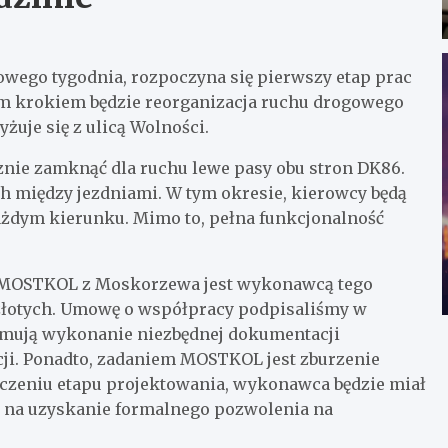
owego tygodnia, rozpoczyna się pierwszy etap prac
m krokiem będzie reorganizacja ruchu drogowego
żuje się z ulicą Wolności.
nie zamknąć dla ruchu lewe pasy obu stron DK86.
 między jezdniami. W tym okresie, kierowcy będą
ażdym kierunku. Mimo to, pełna funkcjonalność
 MOSTKOL z Moskorzewa jest wykonawcą tego
 złotych. Umowę o współpracy podpisaliśmy w
jmują wykonanie niezbędnej dokumentacji
cji. Ponadto, zadaniem MOSTKOL jest zburzenie
ończeniu etapu projektowania, wykonawca będzie miał
z na uzyskanie formalnego pozwolenia na