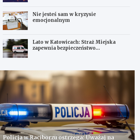
Nie jesteś sam w kryzysie
emocjonalnym
Lato w Katowicach: Straż Miejska
zapewnia bezpieczeństwo
mieszkańcom
Policja w Raciborzu ostrzega: Uważaj na