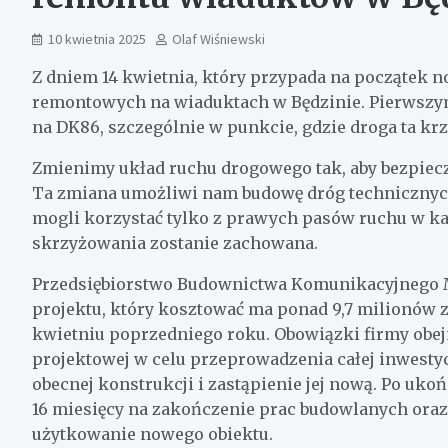
10 kwietnia 2025
Olaf Wiśniewski
Z dniem 14 kwietnia, który przypada na początek n
remontowych na wiaduktach w Będzinie. Pierwszy
na DK86, szczególnie w punkcie, gdzie droga ta krzy
Zmienimy układ ruchu drogowego tak, aby bezpiecz
Ta zmiana umożliwi nam budowę dróg technicznych
mogli korzystać tylko z prawych pasów ruchu w k
skrzyżowania zostanie zachowana.
Przedsiębiorstwo Budownictwa Komunikacyjnego
projektu, który kosztować ma ponad 9,7 milionów
kwietniu poprzedniego roku. Obowiązki firmy obe
projektowej w celu przeprowadzenia całej inwesty
obecnej konstrukcji i zastąpienie jej nową. Po uk
16 miesięcy na zakończenie prac budowlanych ora
użytkowanie nowego obiektu.