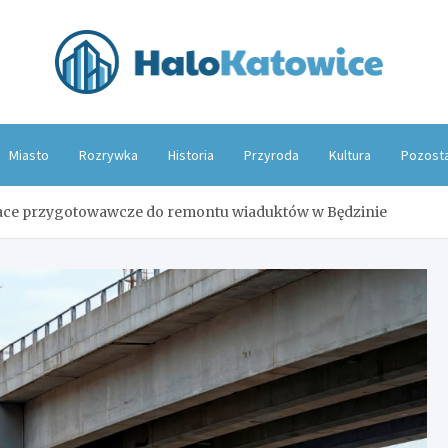
Hal
Miasto
Rozrywka
Historia
Przyroda
Kultura
Pozost
prace przygotowawcze do remontu wiaduktów w Będzinie