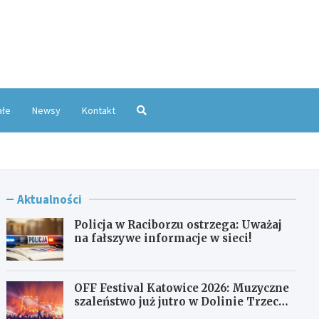
oKatowice.pl
ałe
Newsy
Kontakt
Aktualności
Policja w Raciborzu ostrzega: Uważaj
na fałszywe informacje w sieci!
OFF Festival Katowice 2026: Muzyczne
szaleństwo już jutro w Dolinie Trzech
Stawów!