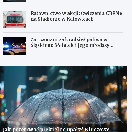
Ratownictwo w akcji: Ćwiczenia CBRNe
na Stadionie w Katowicach
Zatrzymani za kradzież paliwa w
Śląskiem: 34-latek i jego młodszy
wspólnik w rękach policji
Jak przetrwać piekielne upały? Kluczowe