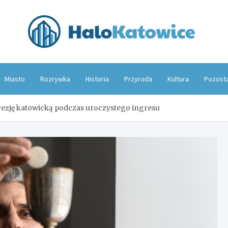
Hal
Miasto
Rozrywka
Historia
Przyroda
Kultura
Pozost
ecezję katowicką podczas uroczystego ingresu