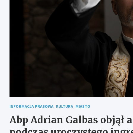
INFORMACJA PRASOWA
KULTURA
MIASTO
Abp Adrian Galbas objął a
podczas uroczystego ingr