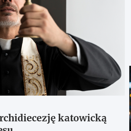
rchidiecezję katowicką
esu