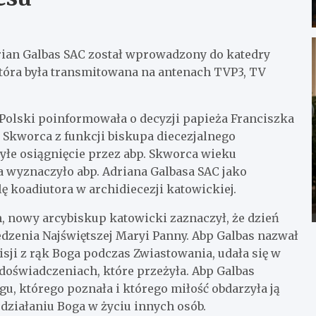
Adrian Galbas SAC został wprowadzony do katedry
tóra była transmitowana na antenach TVP3, TV
y Polski poinformowała o decyzji papieża Franciszka
 Skworca z funkcji biskupa diecezjalnego
byłe osiągnięcie przez abp. Skworca wieku
 wyznaczyło abp. Adriana Galbasa SAC jako
ę koadiutora w archidiecezji katowickiej.
nowy arcybiskup katowicki zaznaczył, że dzień
edzenia Najświętszej Maryi Panny. Abp Galbas nazwał
isji z rąk Boga podczas Zwiastowania, udała się w
oświadczeniach, które przeżyła. Abp Galbas
gu, którego poznała i którego miłość obdarzyła ją
działaniu Boga w życiu innych osób.