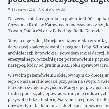
19 czerwca 2023
Olaf Wiśniewski
17 czerwca bieżącego roku, o godzinie 11:00, abp 
Chrystusa Króla w Katowicach podczas mszy św., k
Trwam, Radia eM oraz Polskiego Radia Katowice.
31 maja tego roku, Nuncjatura Apostolska w stolic
dotyczącej zaakceptowania rezygnacji abp. Wiktora
archidiecezji katowickiej. Powodem takiej decyzji 
emerytalnego. Wcześniejsze postanowienie papieża
następcę, który od grudnia 2021 roku sprawował rol
W swoim przemówieniu skierowanym do diecezjan, 
jego objęcia archidiecezji przypada na święto Nawi
ten dzień świętem „wyjścia”. Maryja, po przyjęciu m
trudną podróż, aby opowiadać innym o cudownych d
przywołał także historię Maryi uczącej innych o Bo
niezwykłymi łaskami oraz słuchającej opowieści o 