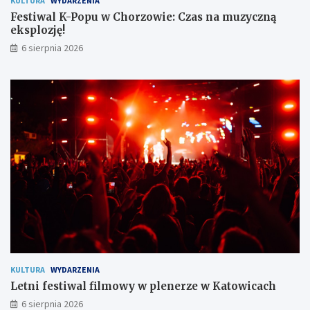
KULTURA
WYDARZENIA
c
p
Festiwal K-Popu w Chorzowie: Czas na muzyczną
z
l
eksplozję!
e
o
6 sierpnia 2026
ń
z
s
j
t
ę
w
!
o
m
i
e
s
z
k
a
ń
c
o
m
KULTURA
WYDARZENIA
Letni festiwal filmowy w plenerze w Katowicach
6 sierpnia 2026