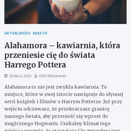
AKTUALNOŚCI
MIASTO
Alahamora – kawiarnia, która
przeniesie cię do świata
Harrego Pottera
30 lipca 2023
Olaf Wiśniewski
Alahamora to nie jest zwykła kawiarnia. To
miejsce, które w swej istocie nawiązuje do słynnej
serii książek i filmów o Harrym Potterze. Już przy
wejściu odczuwasz, że przekraczasz granicę
naszego świata, aby przenieść się wprost do
magicznego Hogwartu. Unikalny klimat tego
miejsca sprawia, że otaczająca Cię atmosfera jest