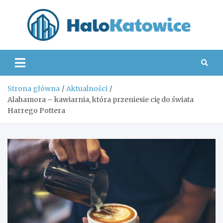
Skip
to
content
Hal
Strona główna
Aktualności
Alahamora – kawiarnia, która przeniesie cię do świata
Harrego Pottera