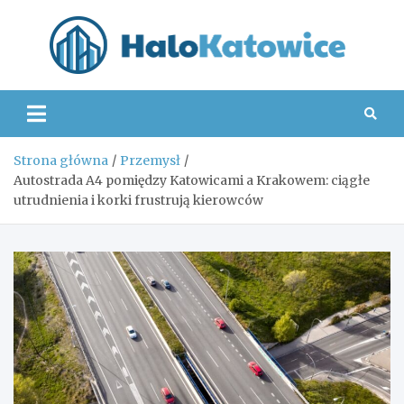
Skip
to
content
Hal
Strona główna
Przemysł
Autostrada A4 pomiędzy Katowicami a Krakowem: ciągłe
utrudnienia i korki frustrują kierowców