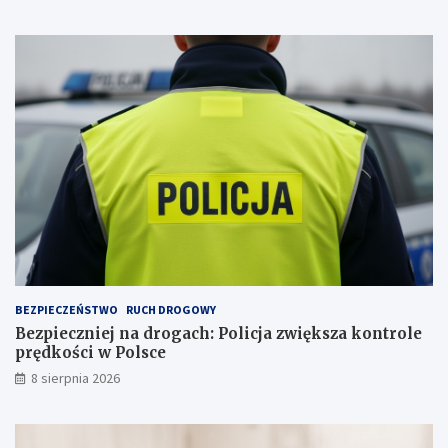
ą
s
i
u
r
b
a
s
t
t
u
a
j
n
e
c
p
j
s
i
a
n
a
s
k
ł
a
BEZPIECZEŃSTWO
RUCH DROGOWY
d
Bezpieczniej na drogach: Policja zwiększa kontrole
o
prędkości w Polsce
w
i
8 sierpnia 2026
s
k
u