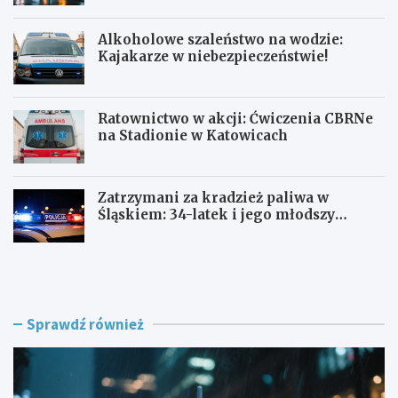
Alkoholowe szaleństwo na wodzie:
Kajakarze w niebezpieczeństwie!
Ratownictwo w akcji: Ćwiczenia CBRNe
na Stadionie w Katowicach
Zatrzymani za kradzież paliwa w
Śląskiem: 34-latek i jego młodszy
wspólnik w rękach policji
J
A
a
l
k
k
p
o
r
h
Sprawdź również
z
o
e
l
t
o
r
w
w
e