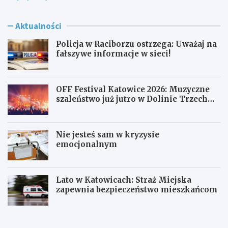
Aktualności
Policja w Raciborzu ostrzega: Uważaj na
fałszywe informacje w sieci!
OFF Festival Katowice 2026: Muzyczne
szaleństwo już jutro w Dolinie Trzech
Stawów!
Nie jesteś sam w kryzysie
emocjonalnym
Lato w Katowicach: Straż Miejska
zapewnia bezpieczeństwo mieszkańcom
P
O
o
F
l
F