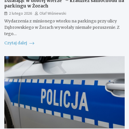
Działając w dobrej wierze” – kradzież samochodu na
parkingu w Żorach
2 lutego 2026
Olaf Wiśniewski
Wydarzenia z minionego wtorku na parkingu przy ulicy
Dąbrowskiego w Żorach wywołały niemałe poruszenie. Z
tego…
Czytaj dalej