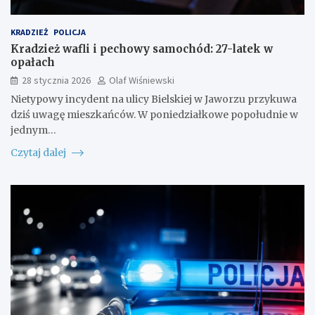
KRADZIEŻ
POLICJA
Kradzież wafli i pechowy samochód: 27-latek w
opałach
28 stycznia 2026
Olaf Wiśniewski
Nietypowy incydent na ulicy Bielskiej w Jaworzu przykuwa
dziś uwagę mieszkańców. W poniedziałkowe popołudnie w
jednym…
Czytaj dalej