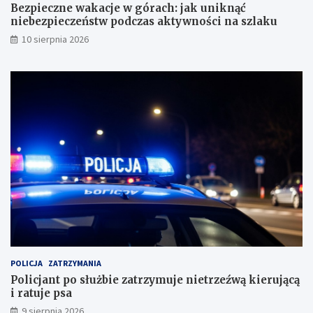
r
i
Bezpieczne wakacje w górach: jak uniknąć
e
e
niebezpieczeństw podczas aktywności na szlaku
l
c
10 sierpnia 2026
a
z
k
e
s
ń
u
s
d
t
l
w
a
p
m
o
i
d
e
c
s
z
z
a
k
s
a
a
ń
k
c
t
ó
y
POLICJA
ZATRZYMANIA
w
w
Policjant po służbie zatrzymuje nietrzeźwą kierującą
n
i ratuje psa
o
ś
9 sierpnia 2026