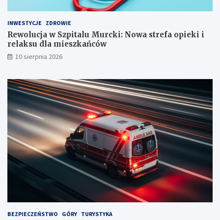
u
ó
r
r
INWESTYCJE
ZDROWIE
c
a
k
c
Rewolucja w Szpitalu Murcki: Nowa strefa opieki i
i
h
relaksu dla mieszkańców
:
:
10 sierpnia 2026
N
j
o
a
w
k
a
u
s
n
t
i
r
k
e
n
f
ą
a
ć
o
n
p
i
i
e
e
b
k
e
i
z
i
p
BEZPIECZEŃSTWO
GÓRY
TURYSTYKA