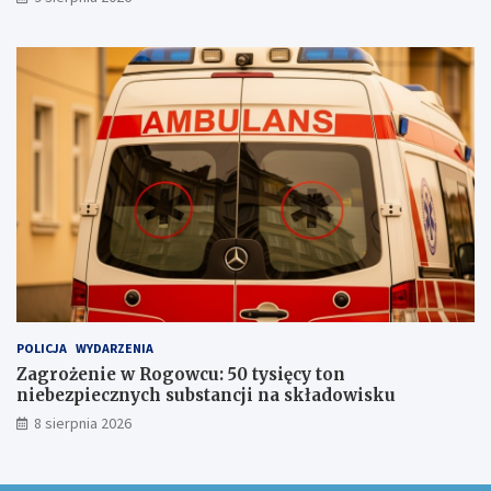
c
i
n
a
s
z
l
a
k
u
POLICJA
WYDARZENIA
Zagrożenie w Rogowcu: 50 tysięcy ton
niebezpiecznych substancji na składowisku
8 sierpnia 2026