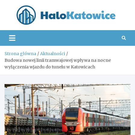
Skip
to
content
Hal
Strona główna
Aktualności
Budowa nowej linii tramwajowej wpływa na nocne
wyłączenia wjazdu do tunelu w Katowicach