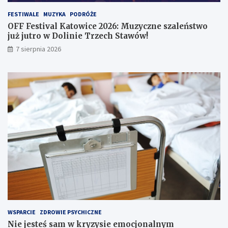
w
w
e
o
FESTIWALE
MUZYKA
PODRÓŻE
i
j
OFF Festival Katowice 2026: Muzyczne szaleństwo
n
u
już jutro w Dolinie Trzech Stawów!
f
ż
7 sierpnia 2026
o
j
r
u
m
t
a
r
c
o
j
w
e
D
w
o
s
l
i
i
e
n
c
i
i
e
!
T
r
z
e
WSPARCIE
ZDROWIE PSYCHICZNE
c
Nie jesteś sam w kryzysie emocjonalnym
h