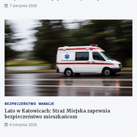
S
7 sierpnia 2026
t
a
w
ó
w
!
BEZPIECZEŃSTWO
WAKACJE
Lato w Katowicach: Straż Miejska zapewnia
bezpieczeństwo mieszkańcom
6 sierpnia 2026