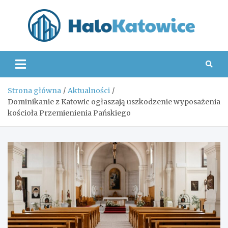
Skip
to
content
Hal
Strona główna
Aktualności
Dominikanie z Katowic ogłaszają uszkodzenie wyposażenia
kościoła Przemienienia Pańskiego