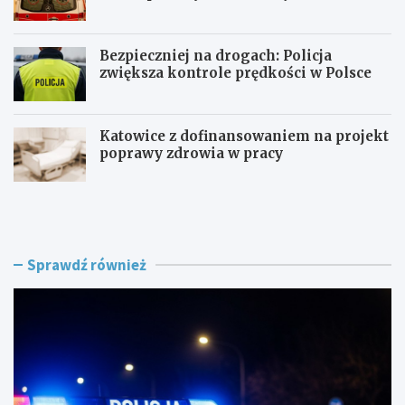
składowisku
Bezpieczniej na drogach: Policja
zwiększa kontrole prędkości w Polsce
Katowice z dofinansowaniem na projekt
poprawy zdrowia w pracy
P
Z
o
a
l
g
i
r
c
o
Sprawdź również
j
ż
a
e
n
n
t
i
p
e
o
w
s
R
ł
o
u
g