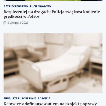
a
BEZPIECZEŃSTWO
RUCH DROGOWY
d
Bezpieczniej na drogach: Policja zwiększa kontrole
o
prędkości w Polsce
w
i
8 sierpnia 2026
s
k
u
FUNDUSZE EUROPEJSKIE
ZDROWIE
Katowice z dofinansowaniem na projekt poprawy