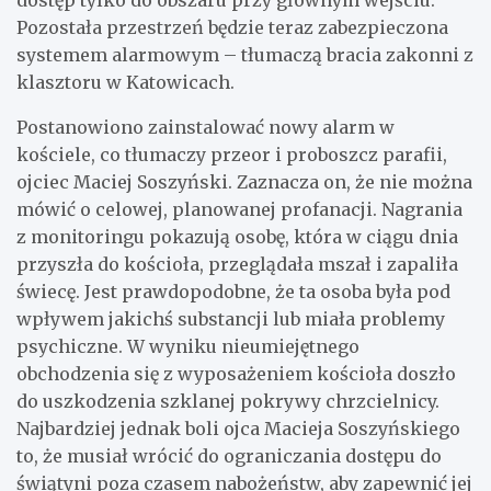
Pozostała przestrzeń będzie teraz zabezpieczona
systemem alarmowym – tłumaczą bracia zakonni z
klasztoru w Katowicach.
Postanowiono zainstalować nowy alarm w
kościele, co tłumaczy przeor i proboszcz parafii,
ojciec Maciej Soszyński. Zaznacza on, że nie można
mówić o celowej, planowanej profanacji. Nagrania
z monitoringu pokazują osobę, która w ciągu dnia
przyszła do kościoła, przeglądała mszał i zapaliła
świecę. Jest prawdopodobne, że ta osoba była pod
wpływem jakichś substancji lub miała problemy
psychiczne. W wyniku nieumiejętnego
obchodzenia się z wyposażeniem kościoła doszło
do uszkodzenia szklanej pokrywy chrzcielnicy.
Najbardziej jednak boli ojca Macieja Soszyńskiego
to, że musiał wrócić do ograniczania dostępu do
świątyni poza czasem nabożeństw, aby zapewnić jej