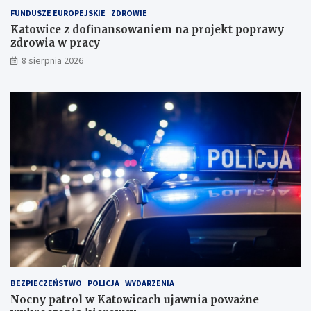
a
FUNDUSZE EUROPEJSKIE
ZDROWIE
d
Katowice z dofinansowaniem na projekt poprawy
o
zdrowia w pracy
w
i
8 sierpnia 2026
s
k
u
BEZPIECZEŃSTWO
POLICJA
WYDARZENIA
Nocny patrol w Katowicach ujawnia poważne