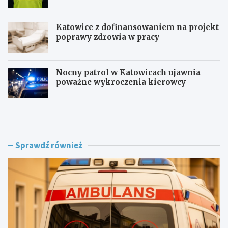
Katowice z dofinansowaniem na projekt
poprawy zdrowia w pracy
Nocny patrol w Katowicach ujawnia
poważne wykroczenia kierowcy
Z
B
a
e
g
z
r
p
o
i
Sprawdź również
ż
e
e
c
n
z
i
n
e
i
w
e
R
j
o
n
g
a