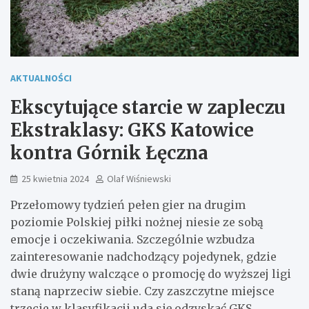
AKTUALNOŚCI
Ekscytujące starcie w zapleczu
Ekstraklasy: GKS Katowice
kontra Górnik Łęczna
25 kwietnia 2024
Olaf Wiśniewski
Przełomowy tydzień pełen gier na drugim
poziomie Polskiej piłki nożnej niesie ze sobą
emocje i oczekiwania. Szczególnie wzbudza
zainteresowanie nadchodzący pojedynek, gdzie
dwie drużyny walczące o promocję do wyższej ligi
staną naprzeciw siebie. Czy zaszczytne miejsce
trzecie w klasyfikacji uda się odzyskać GKS