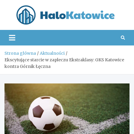
Skip
to
content
Hal
Strona główna
Aktualności
Ekscytujące starcie w zapleczu Ekstraklasy: GKS Katowice
kontra Górnik Łęczna