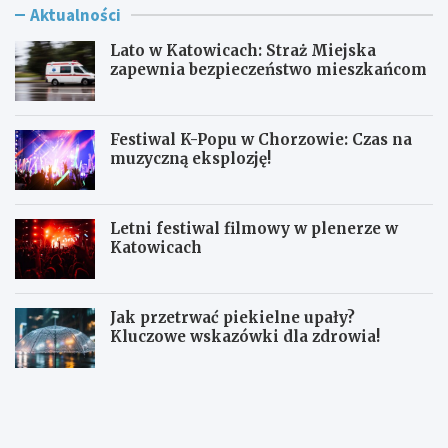
Aktualności
Lato w Katowicach: Straż Miejska
zapewnia bezpieczeństwo mieszkańcom
Festiwal K-Popu w Chorzowie: Czas na
muzyczną eksplozję!
Letni festiwal filmowy w plenerze w
Katowicach
Jak przetrwać piekielne upały?
Kluczowe wskazówki dla zdrowia!
L
F
a
e
t
s
o
t
w
i