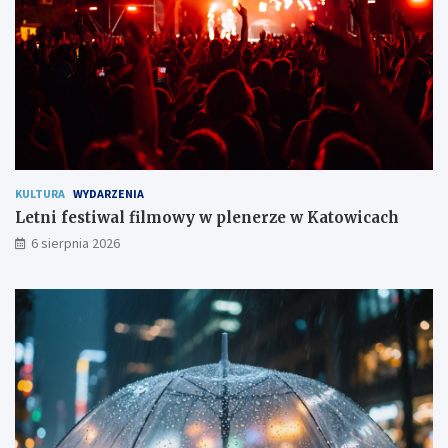
e
s
z
k
a
ń
c
o
m
KULTURA
WYDARZENIA
Letni festiwal filmowy w plenerze w Katowicach
6 sierpnia 2026