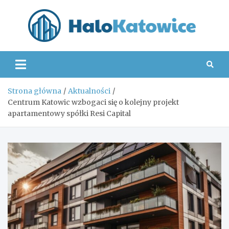
Skip
to
content
Hal
Strona główna
Aktualności
Centrum Katowic wzbogaci się o kolejny projekt
apartamentowy spółki Resi Capital