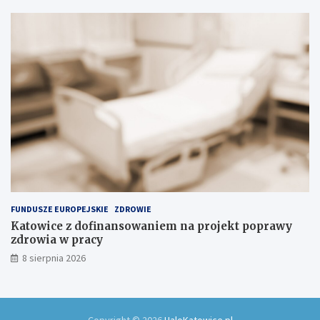
k
u
FUNDUSZE EUROPEJSKIE
ZDROWIE
Katowice z dofinansowaniem na projekt poprawy
zdrowia w pracy
8 sierpnia 2026
Copyright © 2026
HaloKatowice.pl