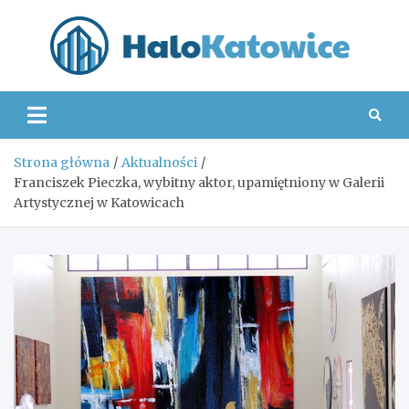
Skip
to
content
Hal
Strona główna
Aktualności
Franciszek Pieczka, wybitny aktor, upamiętniony w Galerii
Artystycznej w Katowicach