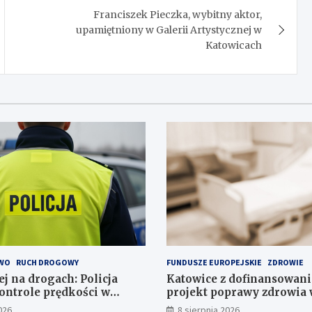
Franciszek Pieczka, wybitny aktor,
upamiętniony w Galerii Artystycznej w
Katowicach
WO
RUCH DROGOWY
FUNDUSZE EUROPEJSKIE
ZDROWIE
j na drogach: Policja
Katowice z dofinansowan
ontrole prędkości w
projekt poprawy zdrowia 
026
8 sierpnia 2026