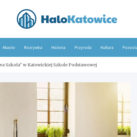
Hal
Miasto
Rozrywka
Historia
Przyroda
Kultura
Pozost
a Szkoła" w Katowickiej Szkole Podstawowej