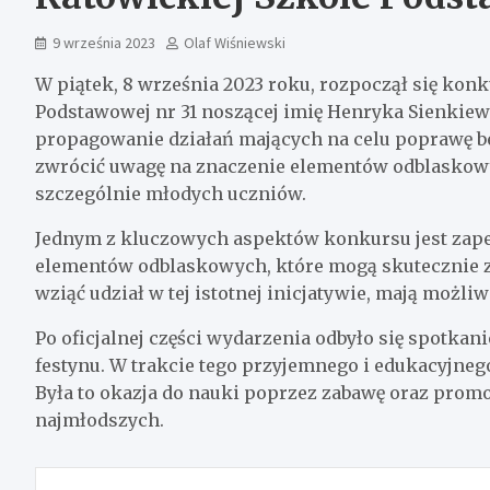
9 września 2023
Olaf Wiśniewski
W piątek, 8 września 2023 roku, rozpoczął się kon
Podstawowej nr 31 noszącej imię Henryka Sienkiewi
propagowanie działań mających na celu poprawę b
zwrócić uwagę na znaczenie elementów odblaskow
szczególnie młodych uczniów.
Jednym z kluczowych aspektów konkursu jest zapew
elementów odblaskowych, które mogą skutecznie zw
wziąć udział w tej istotnej inicjatywie, mają możli
Po oficjalnej części wydarzenia odbyło się spotkani
festynu. W trakcie tego przyjemnego i edukacyjnego
Była to okazja do nauki poprzez zabawę oraz prom
najmłodszych.
Nawigacja