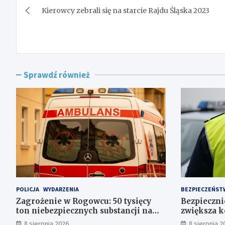
Kierowcy zebrali się na starcie Rajdu Śląska 2023
wpisu
Sprawdź również
POLICJA
WYDARZENIA
BEZPIECZEŃST
Zagrożenie w Rogowcu: 50 tysięcy
Bezpiecznie
ton niebezpiecznych substancji na
zwiększa k
składowisku
Polsce
8 sierpnia 2026
8 sierpnia 2