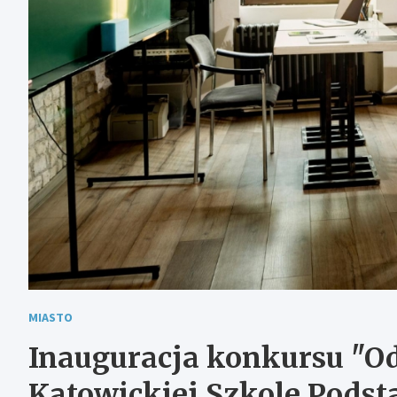
MIASTO
Inauguracja konkursu "O
Katowickiej Szkole Pods