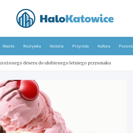
Hal
Miasto
Rozrywka
Historia
Przyroda
Kultura
Pozost
 mrożonego deseru do ulubionego letniego przysmaku