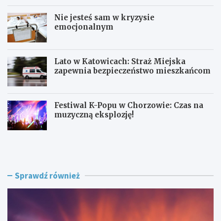
Nie jesteś sam w kryzysie
emocjonalnym
Lato w Katowicach: Straż Miejska
zapewnia bezpieczeństwo mieszkańcom
Festiwal K-Popu w Chorzowie: Czas na
muzyczną eksplozję!
O
N
F
i
F
e
F
j
e
e
Sprawdź również
s
s
t
t
i
e
v
ś
a
s