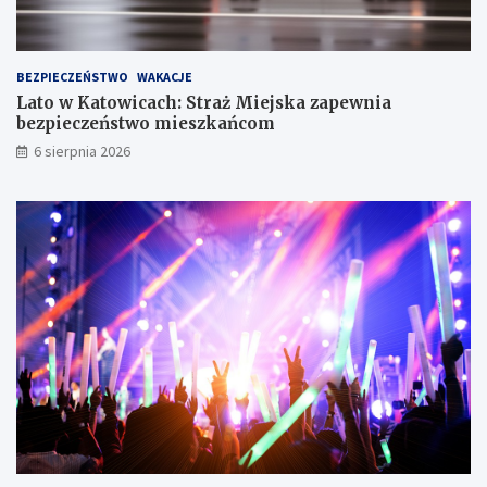
e
T
r
z
BEZPIECZEŃSTWO
WAKACJE
e
Lato w Katowicach: Straż Miejska zapewnia
c
bezpieczeństwo mieszkańcom
h
S
6 sierpnia 2026
t
a
w
ó
w
!